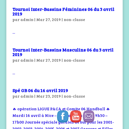
Tournoi Inter-Bassins Féminines 06 du 3 avril
2019
par
admin
|
Mar 27, 2019
|
non-classe
...
Tournoi Inter-Bassins Masculins 06 du 3 avril
2019
par
admin
|
Mar 27, 2019
|
non-classe
...
Spé GB 06 du 16 avril 2019
par
admin
|
Mar 23, 2019
|
non-classe
🔥 opération LIGUE PACA et Comite 06 Handball 🔥
Mardi 16 avril à Nice – gymnase des Eucas 9h30 –
17h00 Journée spéciale gardien de but pour les 2001-
2002-2003-2004-2005-2006 et 2007 Garçons et Filles