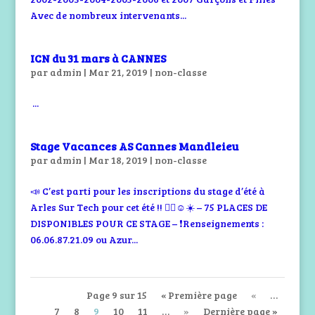
Avec de nombreux intervenants...
ICN du 31 mars à CANNES
par
admin
|
Mar 21, 2019
|
non-classe
...
Stage Vacances AS Cannes Mandleieu
par
admin
|
Mar 18, 2019
|
non-classe
📣 C’est parti pour les inscriptions du stage d’été à
Arles Sur Tech pour cet été !! 🤾‍♀️☺️☀️ – 75 PLACES DE
DISPONIBLES POUR CE STAGE – ❗️Renseignements :
06.06.87.21.09 ou Azur...
Page 9 sur 15
« Première page
«
…
7
8
9
10
11
…
»
Dernière page »