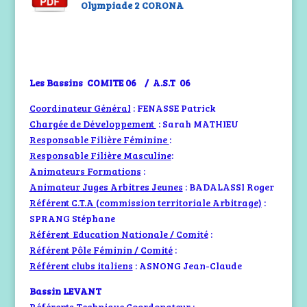
Olympiade 2 CORONA
Les Bassins COMITE 06 / A.S.T 06
Coordinateur Général
: FENASSE Patrick
Chargée de Développement
: Sarah MATHIEU
Responsable Filière Féminine
:
Responsable Filière Masculine
:
Animateurs Formations
:
Animateur Juges Arbitres Jeunes
: BADALASSI Roger
Référent C.T.A (commission territoriale Arbitrage)
:
SPRANG Stéphane
Référent Education Nationale / Comité
:
Référent Pôle Féminin / Comité
:
Référent clubs italiens
: ASNONG Jean-Claude
Bassin LEVANT
Référents Technique Coordonateur
: