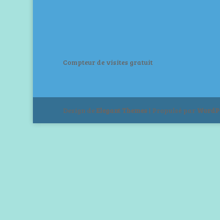
Compteur de visites gratuit
Design de
Elegant Themes
| Propulsé par
WordP