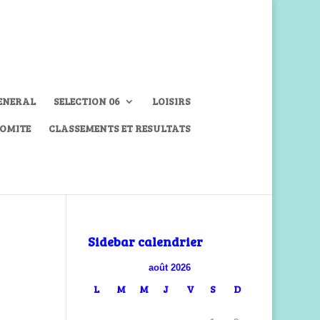
ENERAL
SELECTION 06
LOISIRS
COMITE
CLASSEMENTS ET RESULTATS
Sidebar calendrier
août 2026
L
M
M
J
V
S
D