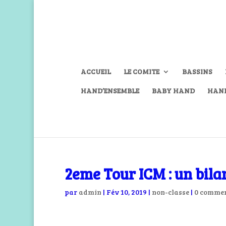
ACCUEIL
LE COMITE
BASSINS
HAND’ENSEMBLE
BABY HAND
HAN
2eme Tour ICM : un bila
par
admin
|
Fév 10, 2019
|
non-classe
|
0 commen