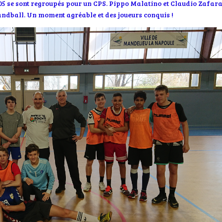
 se sont regroupés pour un CPS. Pippo Malatino et Claudio Zafar
andball. Un moment agréable et des joueurs conquis !