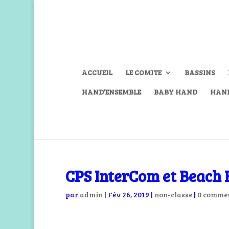
ACCUEIL
LE COMITE
BASSINS
HAND’ENSEMBLE
BABY HAND
HAN
CPS InterCom et Beach H
par
admin
|
Fév 26, 2019
|
non-classe
|
0 commen